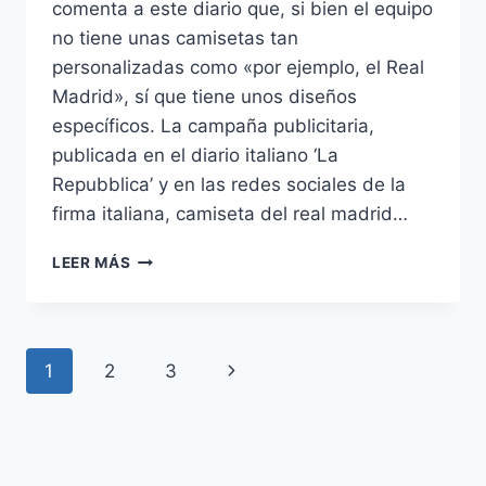
comenta a este diario que, si bien el equipo
no tiene unas camisetas tan
personalizadas como «por ejemplo, el Real
Madrid», sí que tiene unos diseños
específicos. La campaña publicitaria,
publicada en el diario italiano ‘La
Repubblica’ y en las redes sociales de la
firma italiana, camiseta del real madrid…
LA
LEER MÁS
CAMISETA
ROSA
DEL
MADRID
Navegación
Siguiente
1
2
3
Y
OTRAS
de
página
EQUIPACIONES
POLÉMICAS
página