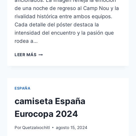
aficionados. La imagen refleja la emoción
de una noche de regreso al Camp Nou y la
rivalidad histórica entre ambos equipos.
Cada detalle del póster destaca la
intensidad del encuentro y la pasión que
rodea a…
BARCELONA
LEER MÁS
PUBLICA
EL
PÓSTER
DEL
CLÁSICO
ESPAÑA
camiseta España
Eurocopa 2024
Por
Quetzalxochitl
agosto 15, 2024