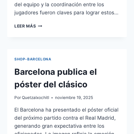
del equipo y la coordinación entre los
jugadores fueron claves para lograr estos…
AC
LEER MÁS
MILAN
VENCE
AL
INTER
Y
SHOP-BARCELONA
REAVIVA
LA
Barcelona publica el
SERIE
A
póster del clásico
Por
Quetzalxochitl
noviembre 19, 2025
El Barcelona ha presentado el póster oficial
del próximo partido contra el Real Madrid,
generando gran expectativa entre los