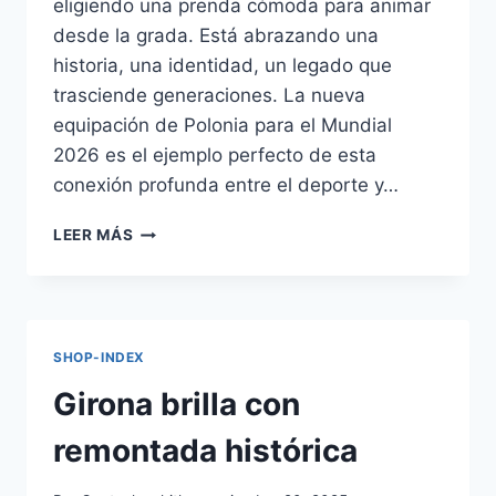
eligiendo una prenda cómoda para animar
desde la grada. Está abrazando una
historia, una identidad, un legado que
trasciende generaciones. La nueva
equipación de Polonia para el Mundial
2026 es el ejemplo perfecto de esta
conexión profunda entre el deporte y…
EL
LEER MÁS
ORIGEN
ESLAVO
DE
LA
CAMISETA
SHOP-INDEX
DE
POLONIA
Girona brilla con
2026:
UN
remontada histórica
VIAJE
A