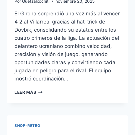
Por
Quetzalxochitl
noviembre 20, 2025
LAS
RAÍCES
El Girona sorprendió una vez más al vencer
DE
4 2 al Villarreal gracias al hat-trick de
UNA
NACIÓN
Dovbik, consolidando su estatus entre los
cuatro primeros de la liga. La actuación del
delantero ucraniano combinó velocidad,
precisión y visión de juego, generando
oportunidades claras y convirtiendo cada
jugada en peligro para el rival. El equipo
mostró coordinación…
GIRONA
LEER MÁS
BRILLA
CON
REMONTADA
HISTÓRICA
SHOP-RETRO