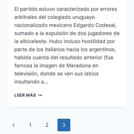
El partido estuvo caracterizado por errores
arbitrales del colegiado uruguayo
nacionalizado mexicano Edgardo Codesal,
sumado a la expulsión de dos jugadores de
la albiceleste. Hubo incluso hostilidad por
parte de los italianos hacia los argentinos,
habida cuenta del resultado anterior (fue
famosa la imagen de Maradona en
televisión, donde se ven sus labios
insultando a…
CAMISETA
LEER MÁS
FABREGAS
ESPAA
2014
Navegación
Página
1
2
3